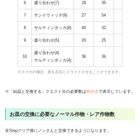
6
盛り合わせ(7)
28
35
14
7
サンドウィッチ(9)
27
54
8
サルティンボッカ(8)
40
32
8
9
盛り合わせ(5)
20
25
10
盛り合わせ(4)
10
36
36
12
サルティンボッカ(4)
※スマホの場合、表を左右にスライドさせることができます。
※「結晶と交換する」クエスト分の必要数は
色付き
で表示しています。
お皿の交換に必要なノーマル作物・レア作物数
全Stepクリア後にノンさんと交換できるようになります。