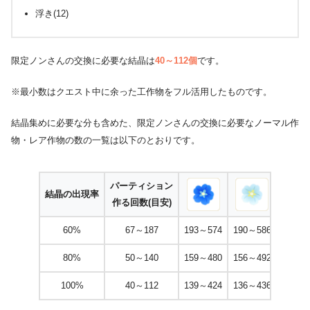
浮き(12)
限定ノンさんの交換に必要な結晶は
40～112個
です。
※最小数はクエスト中に余った工作物をフル活用したものです。
結晶集めに必要な分も含めた、限定ノンさんの交換に必要なノーマル作
物・レア作物の数の一覧は以下のとおりです。
パーティション
結晶の出現率
作る回数(目安)
60%
67～187
193～574
190～586
80%
50～140
159～480
156～492
100%
40～112
139～424
136～436