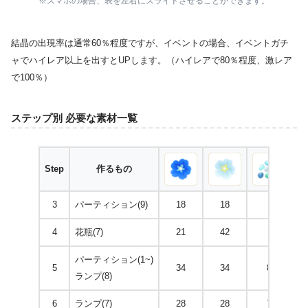
※スマホの場合、表を左右にスライドさせることができます。
結晶の出現率は通常60％程度ですが、イベントの場合、イベントガチ
ャでハイレア以上を出すとUPします。（ハイレアで80％程度、激レア
で100％）
ステップ別 必要な素材一覧
Step
作るもの
3
パーティション(9)
18
18
4
花瓶(7)
21
42
パーティション(1~)
5
34
34
8
ランプ(8)
6
ランプ(7)
28
28
7