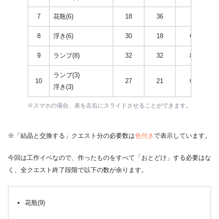
7
花瓶(6)
18
36
8
浮き(6)
30
18
6
9
ランプ(8)
32
32
8
ランプ(3)
10
27
21
6
浮き(3)
※スマホの場合、表を左右にスライドさせることができます。
※「結晶と交換する」クエスト分の必要数は
色付き
で表示しています。
今回は工作イベなので、作ったものをすべて「おとどけ」する必要はな
く、全クエスト終了段階で以下の数が余ります。
花瓶(9)